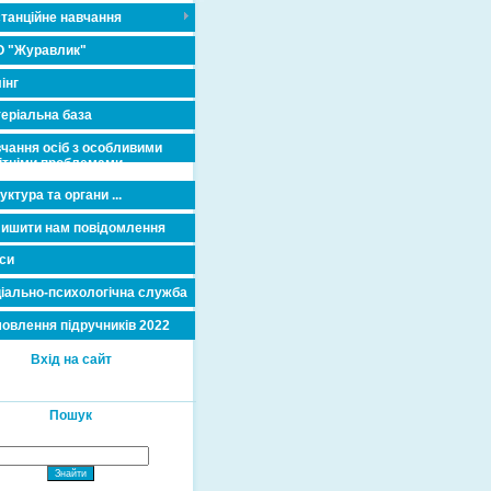
танційне навчання
 "Журавлик"
інг
еріальна база
чання осіб з особливими
ітніми проблемами
уктура та органи ...
ишити нам повідомлення
си
іально-психологічна служба
овлення підручників 2022
Вхід на сайт
Пошук