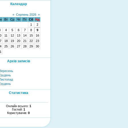
Календар
«
Серпень 2026
»
н
Вт
Ср
Чт
Пт
Сб
Нд
1
2
3
4
5
6
7
8
9
0
11
12
13
14
15
16
7
18
19
20
21
22
23
4
25
26
27
28
29
30
1
Архів записів
Вересень
Грудень
Листопад
Грудень
Статистика
Онлайн всього:
1
Гостей:
1
Користувачів:
0