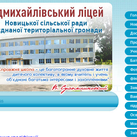
Гол
Нов
Дос
Про
Уч
Бат
Фо
фін
Зам
Вак
SS
під
Осв
Мон
Зві