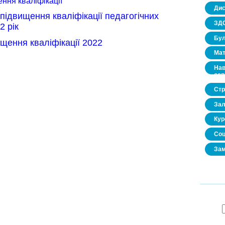
ння кваліфікації
Дис
підвищення кваліфікації педагогічних
ЗДО
2 рік
Бул
щення кваліфікації 2022
Мат
Нав
осв
Стр
Зал
Кур
Соц
Зам