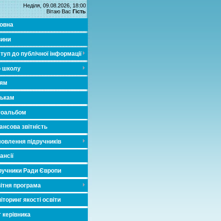
Неділя, 09.08.2026, 18:00
Вітаю Вас
Гість
овна
ини
туп до публічної інформації
 школу
ням
ькам
тоальбом
ансова звітність
овлення підручників
ансії
ручники Ради Європи
ітня програма
іторинг якості освіти
т керівника