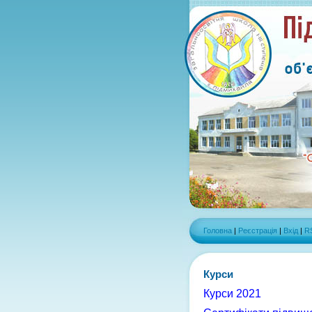
Головна
|
Реєстрація
|
Вхід
|
R
Курси
Курси 2021